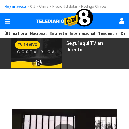
Hoy interesa
OIJ
Clima
Precio del dólar
Rodrigo Chaves
Última hora
Nacional
En alerta
Internacional
Tendencia
Dep
Seguí aquí
TV en
TV EN VIVO
directo