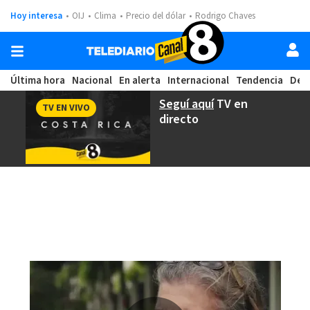
Hoy interesa
OIJ
Clima
Precio del dólar
Rodrigo Chaves
Última hora
Nacional
En alerta
Internacional
Tendencia
Dep
Seguí aquí
TV en
TV EN VIVO
directo