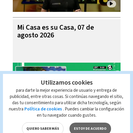
Mi Casa es su Casa, 07 de
agosto 2026
Utilizamos cookies
para darte la mejor experiencia de usuario y entrega de
publicidad, entre otras cosas. Si continúas navegando el sitio,
das tu consentimiento para utilizar dicha tecnología, según
nuestra
Política de cookies
. Puedes cambiar la configuración
en tu navegador cuando gustes.
Telediario En Directo con Paula
Brenes, 07 de agosto 2026
QUIERO SABER MÁS
ESTOY DE ACUERDO