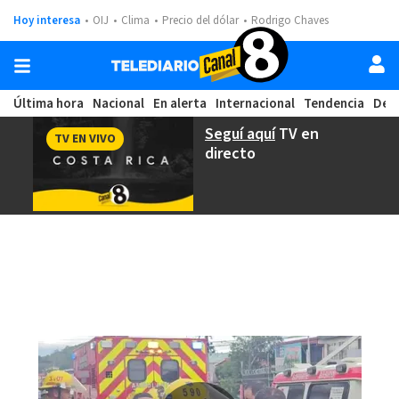
Hoy interesa
OIJ
Clima
Precio del dólar
Rodrigo Chaves
Última hora
Nacional
En alerta
Internacional
Tendencia
Dep
Seguí aquí
TV en
TV EN VIVO
directo