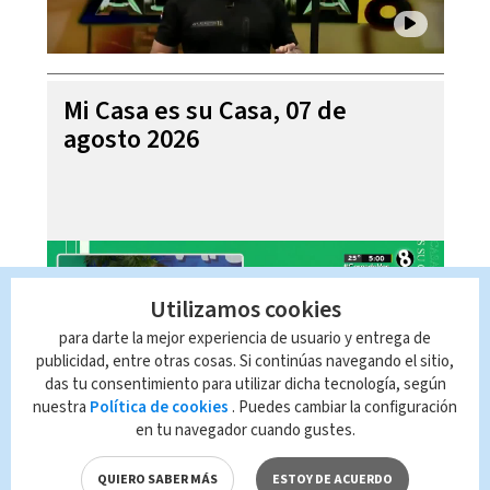
Mi Casa es su Casa, 07 de
agosto 2026
Utilizamos cookies
para darte la mejor experiencia de usuario y entrega de
publicidad, entre otras cosas. Si continúas navegando el sitio,
das tu consentimiento para utilizar dicha tecnología, según
nuestra
Política de cookies
. Puedes cambiar la configuración
en tu navegador cuando gustes.
Telediario En Directo con Paula
Brenes, 07 de agosto 2026
QUIERO SABER MÁS
ESTOY DE ACUERDO