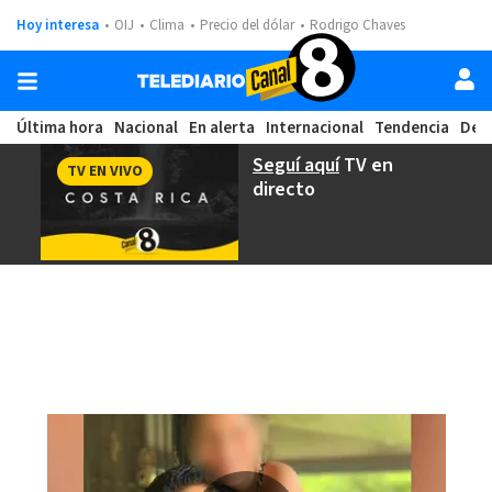
Hoy interesa
OIJ
Clima
Precio del dólar
Rodrigo Chaves
Última hora
Nacional
En alerta
Internacional
Tendencia
Dep
Seguí aquí
TV en
TV EN VIVO
directo