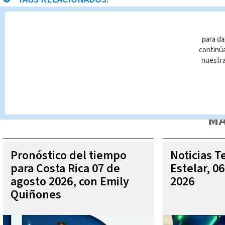
Telediario
para da
continúa
nuestr
Queda prohibida la reproducción total o parcial del contenido
autorizada constituye una infracción y un delito de conformidad 
MÁ
Pronóstico del tiempo
Noticias T
para Costa Rica 07 de
Estelar, 0
agosto 2026, con Emily
2026
Quiñones