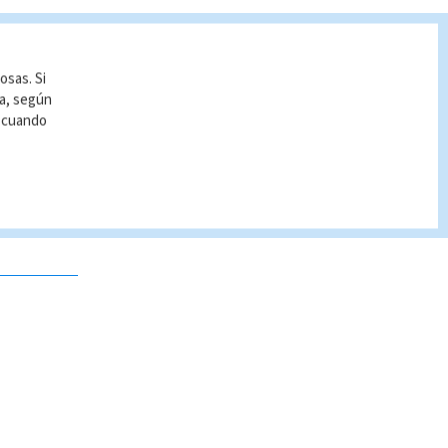
osas. Si
ía, según
r cuando
 no