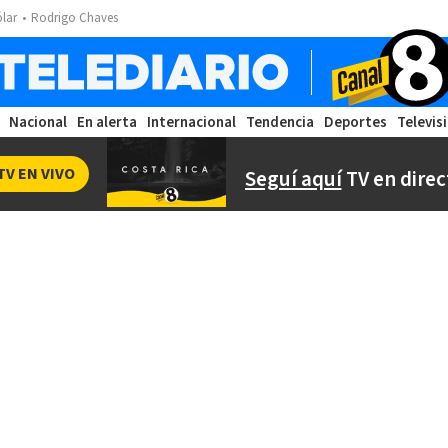
ólar
Rodrigo Chaves
Nacional
En alerta
Internacional
Tendencia
Deportes
Televis
TV EN VIVO
Seguí aquí
TV en direc