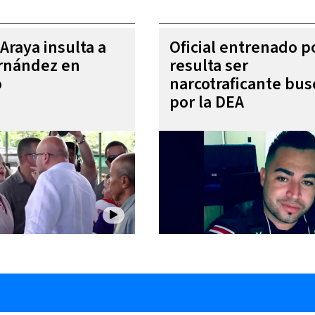
Araya insulta a
Oficial entrenado p
rnández en
resulta ser
o
narcotraficante bu
por la DEA