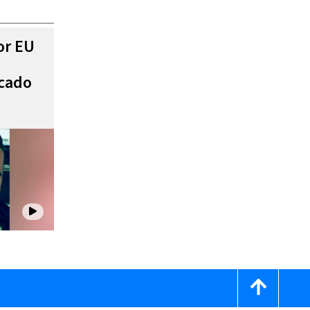
or EU
scado