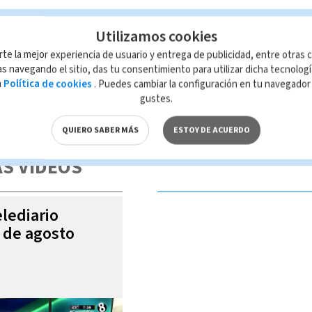
Utilizamos cookies
rte la mejor experiencia de usuario y entrega de publicidad, entre otras c
s navegando el sitio, das tu consentimiento para utilizar dicha tecnolog
a
Política de cookies
. Puedes cambiar la configuración en tu navegado
gustes.
 de esta página, mismo que es propiedad de TELEDIARIO; su reproducción
con las leyes aplicables.
QUIERO SABER MÁS
ESTOY DE ACUERDO
S VIDEOS
elediario
6 de agosto