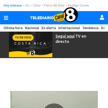
Hoy interesa
OIJ
Clima
Precio del dólar
Rodrigo Chaves
Última hora
Nacional
En alerta
Internacional
Tendencia
Dep
Seguí aquí
TV en
TV EN VIVO
directo