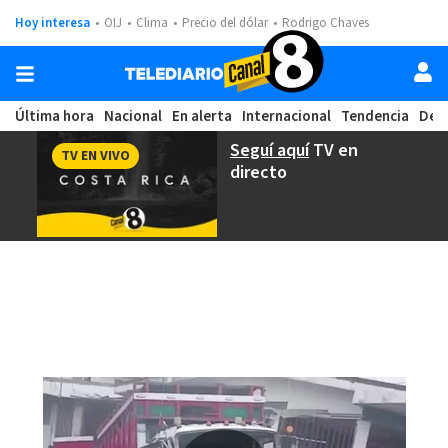
Hoy interesa
OIJ
Clima
Precio del dólar
Rodrigo Chaves
Última hora
Nacional
En alerta
Internacional
Tendencia
Dep
Seguí aquí
TV en
TV EN VIVO
directo