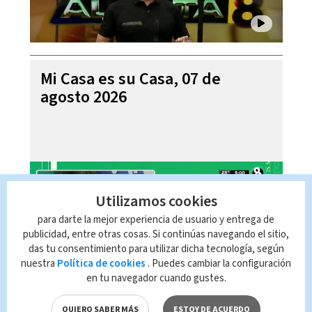
Mi Casa es su Casa, 07 de
agosto 2026
Utilizamos cookies
para darte la mejor experiencia de usuario y entrega de
publicidad, entre otras cosas. Si continúas navegando el sitio,
das tu consentimiento para utilizar dicha tecnología, según
nuestra
Política de cookies
. Puedes cambiar la configuración
en tu navegador cuando gustes.
Telediario En Directo con Paula
QUIERO SABER MÁS
ESTOY DE ACUERDO