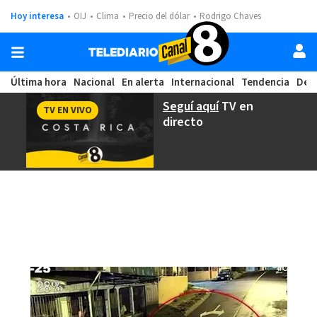
Hoy interesa
OIJ
Clima
Precio del dólar
Rodrigo Chaves
Última hora
Nacional
En alerta
Internacional
Tendencia
Dep
Seguí aquí
TV en
TV EN VIVO
directo