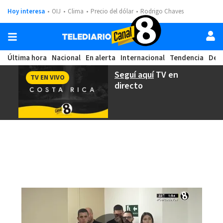
Hoy interesa
OIJ
Clima
Precio del dólar
Rodrigo Chaves
Última hora
Nacional
En alerta
Internacional
Tendencia
Dep
Seguí aquí
TV en
TV EN VIVO
directo