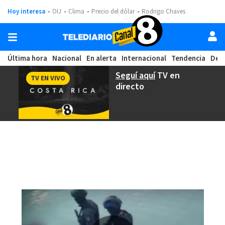
Hoy interesa
OIJ
Clima
Precio del dólar
Rodrigo Chaves
Última hora
Nacional
En alerta
Internacional
Tendencia
Dep
Seguí aquí
TV en
TV EN VIVO
directo