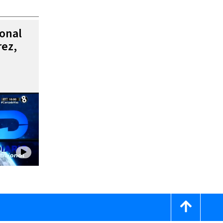
ional
rez,