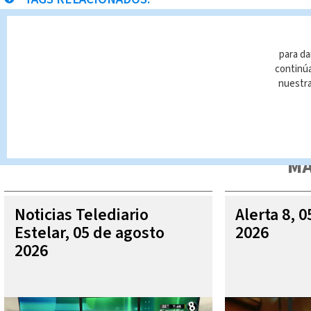
operativos
San Sebastián
Noticias Telediario
P
para da
continúa
nuestr
Queda prohibida la reproducción total o parcial del contenido
autorizada constituye una infracción y un delito de conformidad 
MÁ
Noticias Telediario
Alerta 8, 
Estelar, 05 de agosto
2026
2026