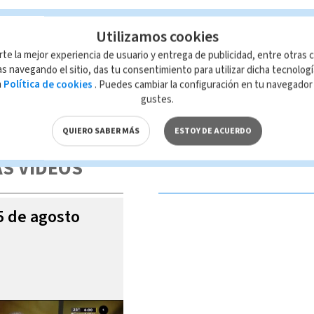
Utilizamos cookies
aula Brenes
rte la mejor experiencia de usuario y entrega de publicidad, entre otras c
s navegando el sitio, das tu consentimiento para utilizar dicha tecnolog
a
Política de cookies
. Puedes cambiar la configuración en tu navegado
gustes.
 de esta página, mismo que es propiedad de TELEDIARIO; su reproducción
con las leyes aplicables.
QUIERO SABER MÁS
ESTOY DE ACUERDO
S VIDEOS
05 de agosto