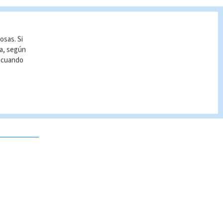
osas. Si
ía, según
r cuando
 no