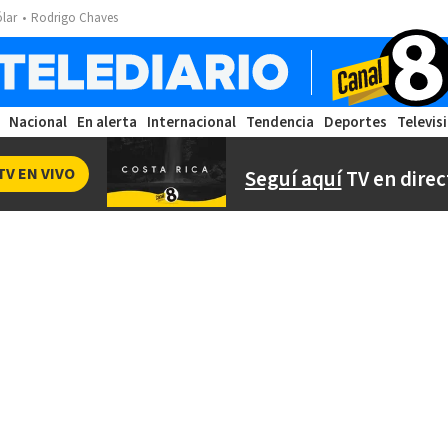
ólar
Rodrigo Chaves
Nacional
En alerta
Internacional
Tendencia
Deportes
Televis
TV EN VIVO
Seguí aquí
TV en direc