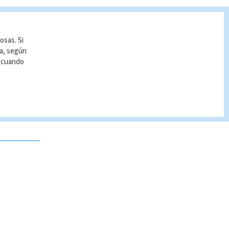
osas. Si
ía, según
r cuando
 no