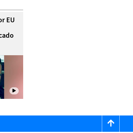
or EU
scado