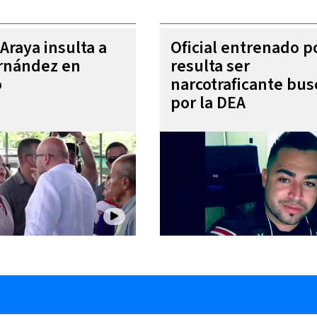
Araya insulta a
Oficial entrenado p
rnández en
resulta ser
o
narcotraficante bu
por la DEA