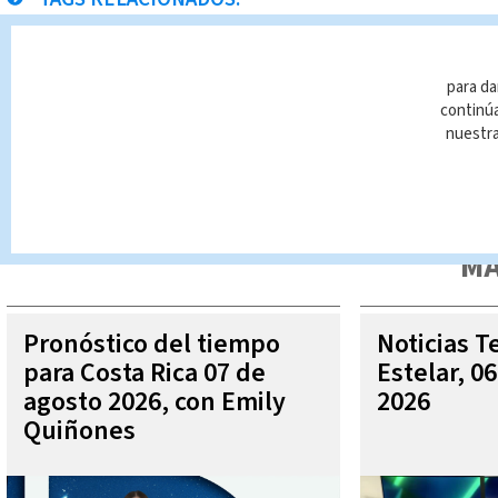
temporada navideña
Noticias Telediario
Paula Br
para da
continúa
nuestr
Queda prohibida la reproducción total o parcial del contenido
autorizada constituye una infracción y un delito de conformidad 
MÁ
Pronóstico del tiempo
Noticias T
para Costa Rica 07 de
Estelar, 0
agosto 2026, con Emily
2026
Quiñones