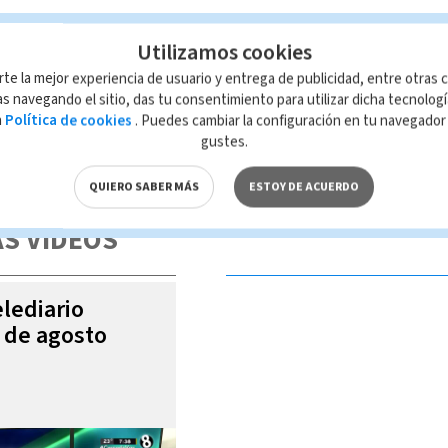
Utilizamos cookies
enes
rte la mejor experiencia de usuario y entrega de publicidad, entre otras c
s navegando el sitio, das tu consentimiento para utilizar dicha tecnolog
a
Política de cookies
. Puedes cambiar la configuración en tu navegado
gustes.
 de esta página, mismo que es propiedad de TELEDIARIO; su reproducción
con las leyes aplicables.
QUIERO SABER MÁS
ESTOY DE ACUERDO
S VIDEOS
elediario
6 de agosto