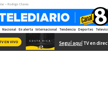
ólar
Rodrigo Chaves
Nacional
En alerta
Internacional
Tendencia
Deportes
Televis
TV EN VIVO
Seguí aquí
TV en direc