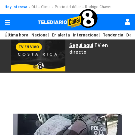
Hoy interesa
OIJ
Clima
Precio del dólar
Rodrigo Chaves
Última hora
Nacional
En alerta
Internacional
Tendencia
Dep
Seguí aquí
TV en
TV EN VIVO
directo