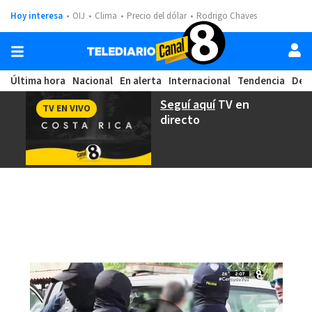
Hoy interesa
OIJ
Clima
Precio del dólar
Rodrigo Chaves
Última hora
Nacional
En alerta
Internacional
Tendencia
Dep
Seguí aquí
TV en
TV EN VIVO
directo