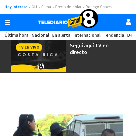
Hoy interesa
OIJ
Clima
Precio del dólar
Rodrigo Chaves
Última hora
Nacional
En alerta
Internacional
Tendencia
Dep
Seguí aquí
TV en
TV EN VIVO
directo