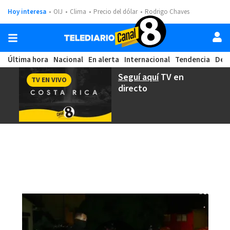
Hoy interesa
OIJ
Clima
Precio del dólar
Rodrigo Chaves
Última hora
Nacional
En alerta
Internacional
Tendencia
Dep
Seguí aquí
TV en
TV EN VIVO
directo