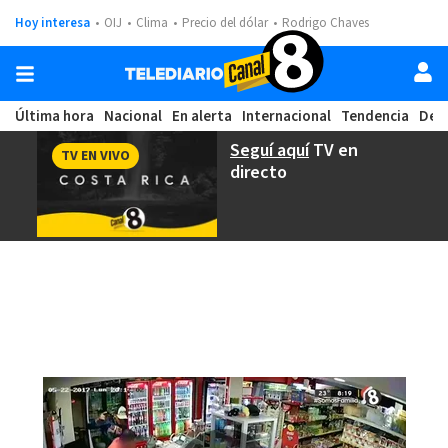
Hoy interesa
OIJ
Clima
Precio del dólar
Rodrigo Chaves
Última hora
Nacional
En alerta
Internacional
Tendencia
Dep
Seguí aquí
TV en
TV EN VIVO
directo