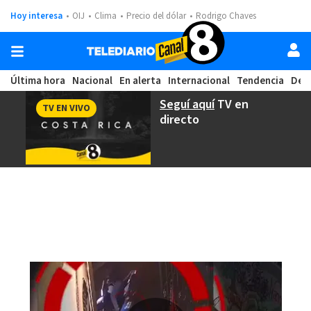
Hoy interesa
OIJ
Clima
Precio del dólar
Rodrigo Chaves
Última hora
Nacional
En alerta
Internacional
Tendencia
Dep
Seguí aquí
TV en
TV EN VIVO
directo