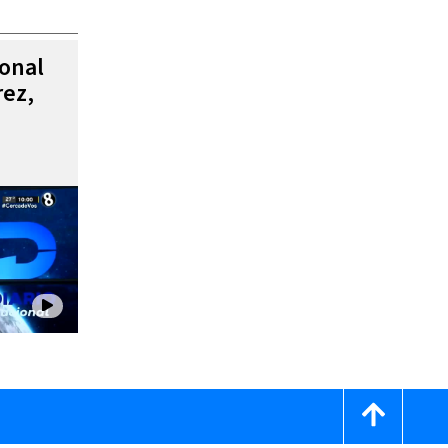
ional
rez,