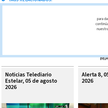
Aresep
tarifas
incremento
Noticias Teledia
para da
continúa
nuestr
Queda prohibida la reproducción total o parcial del contenido
autorizada constituye una infracción y un delito de conformidad 
MÁ
Noticias Telediario
Alerta 8, 
Estelar, 05 de agosto
2026
2026