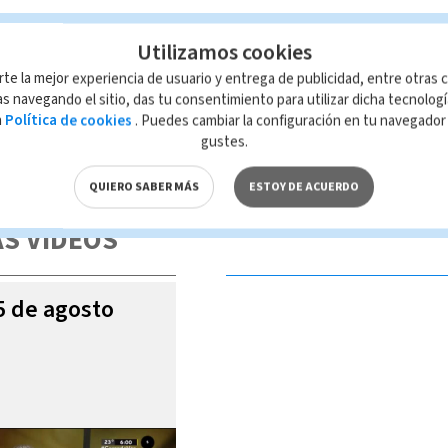
Utilizamos cookies
rio
Paula Brenes
rte la mejor experiencia de usuario y entrega de publicidad, entre otras c
s navegando el sitio, das tu consentimiento para utilizar dicha tecnolog
a
Política de cookies
. Puedes cambiar la configuración en tu navegado
gustes.
 de esta página, mismo que es propiedad de TELEDIARIO; su reproducción
con las leyes aplicables.
QUIERO SABER MÁS
ESTOY DE ACUERDO
S VIDEOS
05 de agosto