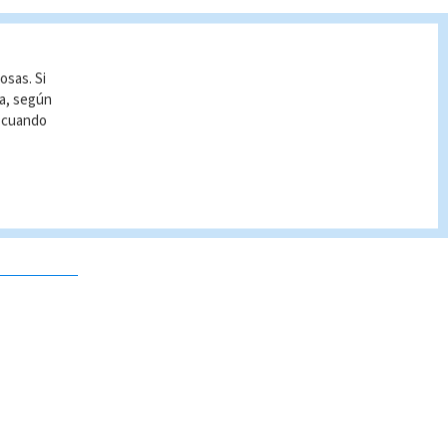
osas. Si
ía, según
r cuando
 no