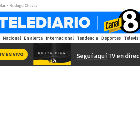
ólar
Rodrigo Chaves
Nacional
En alerta
Internacional
Tendencia
Deportes
Televis
TV EN VIVO
Seguí aquí
TV en direc