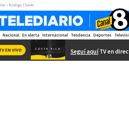
ólar
Rodrigo Chaves
Nacional
En alerta
Internacional
Tendencia
Deportes
Televis
TV EN VIVO
Seguí aquí
TV en direc