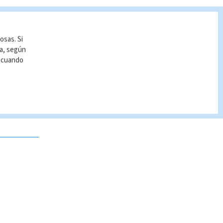
osas. Si
ía, según
r cuando
 no