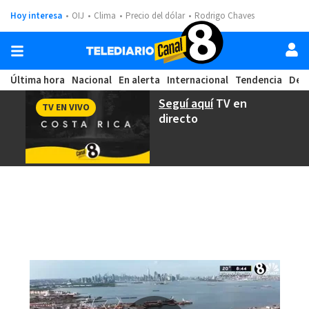
Hoy interesa
OIJ
Clima
Precio del dólar
Rodrigo Chaves
Última hora
Nacional
En alerta
Internacional
Tendencia
Dep
Seguí aquí
TV en
TV EN VIVO
directo