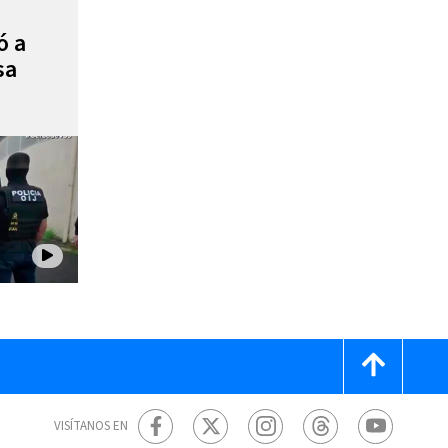
ó a
sa
VISÍTANOS EN