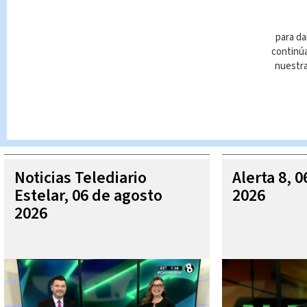
para da
continúa
nuestr
Queda prohibida la reproducción total o parcial del contenido
autorizada constituye una infracción y un delito de conformidad 
MÁ
Noticias Telediario
Alerta 8, 
Estelar, 06 de agosto
2026
2026