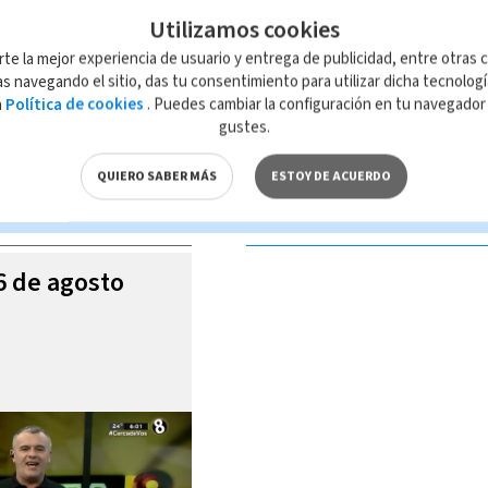
Utilizamos cookies
rte la mejor experiencia de usuario y entrega de publicidad, entre otras c
s navegando el sitio, das tu consentimiento para utilizar dicha tecnolog
a
Política de cookies
. Puedes cambiar la configuración en tu navegado
 de esta página, mismo que es propiedad de TELEDIARIO; su reproducción
gustes.
con las leyes aplicables.
QUIERO SABER MÁS
ESTOY DE ACUERDO
S VIDEOS
06 de agosto