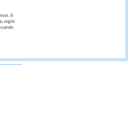
osas. Si
ía, según
r cuando
 no