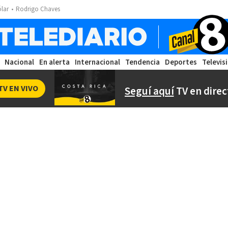
ólar
Rodrigo Chaves
Nacional
En alerta
Internacional
Tendencia
Deportes
Televis
TV EN VIVO
Seguí aquí
TV en direc