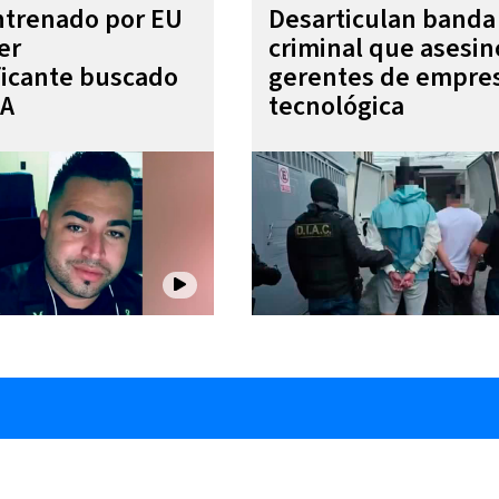
entrenado por EU
Desarticulan banda
er
criminal que asesin
ficante buscado
gerentes de empre
EA
tecnológica