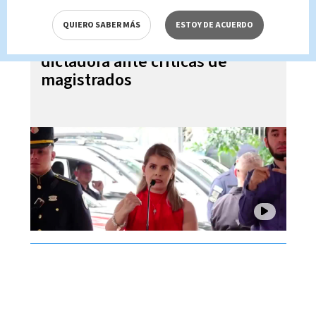
QUIERO SABER MÁS
ESTOY DE ACUERDO
Laura Fernández niega ser
dictadora ante críticas de
magistrados