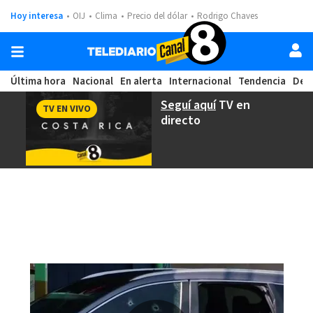
Hoy interesa
OIJ
Clima
Precio del dólar
Rodrigo Chaves
Última hora
Nacional
En alerta
Internacional
Tendencia
Dep
Seguí aquí
TV en
TV EN VIVO
directo