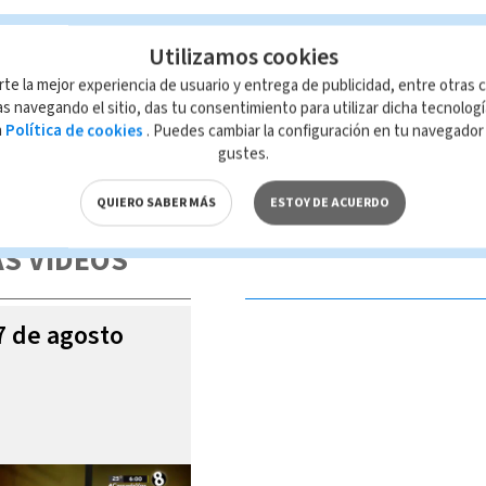
Utilizamos cookies
rte la mejor experiencia de usuario y entrega de publicidad, entre otras c
s navegando el sitio, das tu consentimiento para utilizar dicha tecnolog
a
Política de cookies
. Puedes cambiar la configuración en tu navegado
gustes.
 de esta página, mismo que es propiedad de TELEDIARIO; su reproducción
con las leyes aplicables.
QUIERO SABER MÁS
ESTOY DE ACUERDO
S VIDEOS
07 de agosto