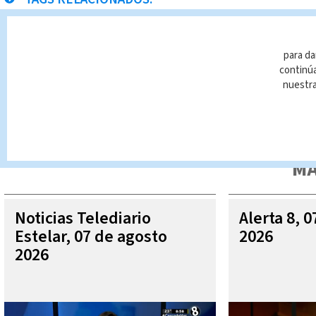
Pavas
para da
continúa
nuestr
Queda prohibida la reproducción total o parcial del contenido
autorizada constituye una infracción y un delito de conformidad 
MÁ
Noticias Telediario
Alerta 8, 
Estelar, 07 de agosto
2026
2026