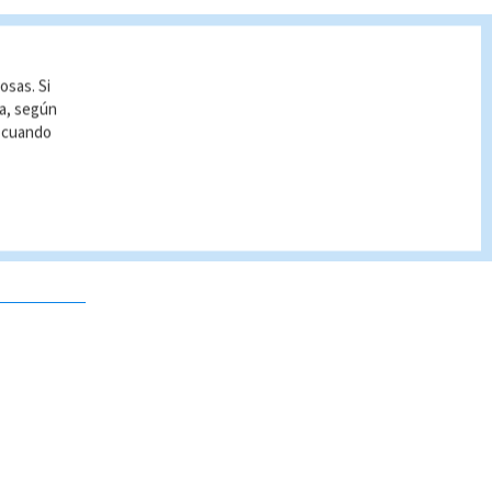
osas. Si
ía, según
r cuando
 no