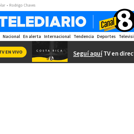
ólar
Rodrigo Chaves
Nacional
En alerta
Internacional
Tendencia
Deportes
Televis
TV EN VIVO
Seguí aquí
TV en direc