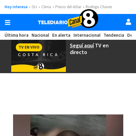
Hoy interesa
OIJ
Clima
Precio del dólar
Rodrigo Chaves
Última hora
Nacional
En alerta
Internacional
Tendencia
Dep
Seguí aquí
TV en
TV EN VIVO
directo