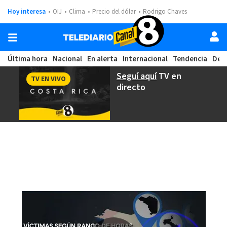
Hoy interesa
OIJ
Clima
Precio del dólar
Rodrigo Chaves
Última hora
Nacional
En alerta
Internacional
Tendencia
Dep
Seguí aquí
TV en
TV EN VIVO
directo