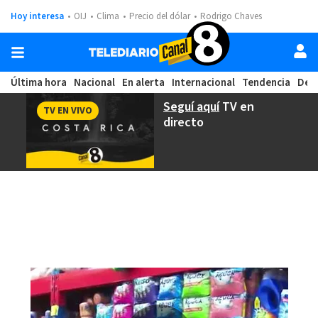
Hoy interesa
OIJ
Clima
Precio del dólar
Rodrigo Chaves
Última hora
Nacional
En alerta
Internacional
Tendencia
Dep
Seguí aquí
TV en
TV EN VIVO
directo