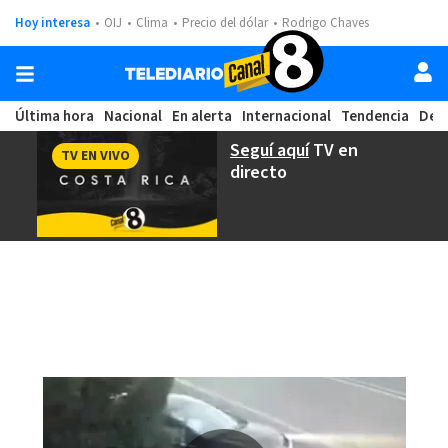
Hoy interesa
OIJ
Clima
Precio del dólar
Rodrigo Chaves
Última hora
Nacional
En alerta
Internacional
Tendencia
Dep
Seguí aquí
TV en
TV EN VIVO
directo