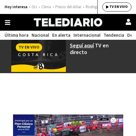
Hoy interesa
OIJ
Clima
Precio del dólar
Rodrigo Chaves
TV EN VIVO
Última hora
Nacional
En alerta
Internacional
Tendencia
Dep
Seguí aquí
TV en
TV EN VIVO
directo