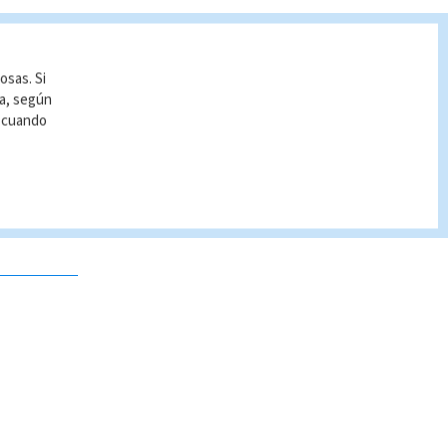
osas. Si
ía, según
r cuando
 no