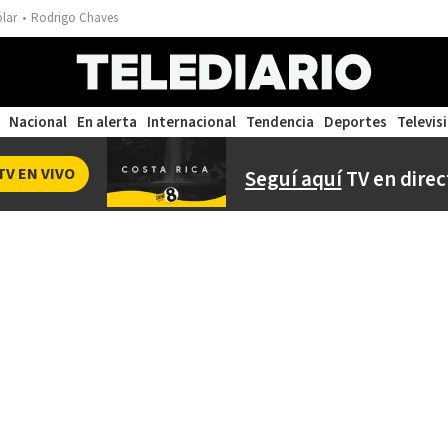
ólar
Rodrigo Chaves
Nacional
En alerta
Internacional
Tendencia
Deportes
Televis
TV EN VIVO
Seguí aquí
TV en direc