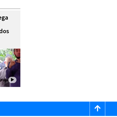
ega
ados