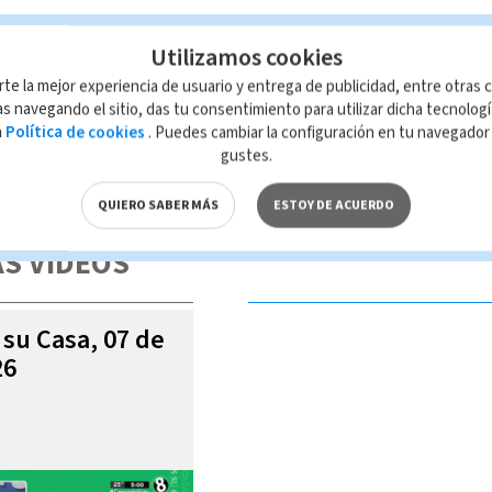
Utilizamos cookies
rte la mejor experiencia de usuario y entrega de publicidad, entre otras c
s navegando el sitio, das tu consentimiento para utilizar dicha tecnolog
a
Política de cookies
. Puedes cambiar la configuración en tu navegado
gustes.
 de esta página, mismo que es propiedad de TELEDIARIO; su reproducción
con las leyes aplicables.
QUIERO SABER MÁS
ESTOY DE ACUERDO
S VIDEOS
 su Casa, 07 de
26