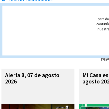
Paula Brenes
Noticias Telediario En Directo
para da
continúa
nuestr
Queda prohibida la reproducción total o parcial del contenido
autorizada constituye una infracción y un delito de conformidad 
MÁ
Alerta 8, 07 de agosto
Mi Casa es
2026
agosto 20