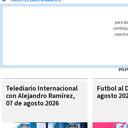
reos
para da
continúa
nuestr
Queda prohibida la reproducción total o parcial del contenido
autorizada constituye una infracción y un delito de conformidad 
MÁ
Telediario Internacional
Futbol al 
con Alejandro Ramírez,
agosto 20
07 de agosto 2026