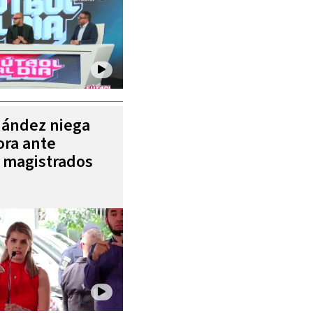
nández niega
ora ante
e magistrados