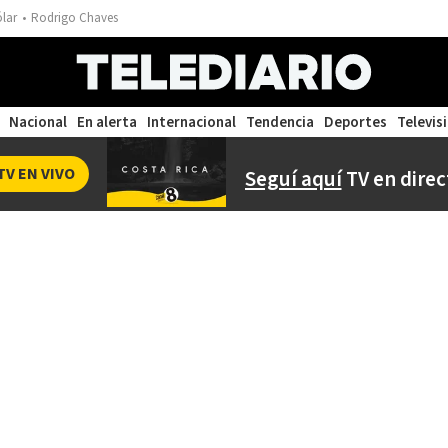
ólar
Rodrigo Chaves
Nacional
En alerta
Internacional
Tendencia
Deportes
Televis
TV EN VIVO
Seguí aquí
TV en direc