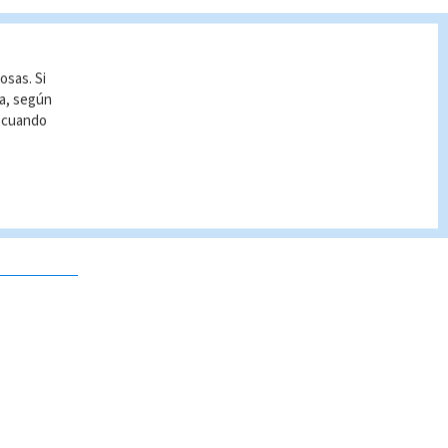
osas. Si
ía, según
r cuando
 no