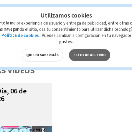
Utilizamos cookies
rte la mejor experiencia de usuario y entrega de publicidad, entre otras c
s navegando el sitio, das tu consentimiento para utilizar dicha tecnolog
a
Política de cookies
. Puedes cambiar la configuración en tu navegado
gustes.
 de esta página, mismo que es propiedad de TELEDIARIO; su reproducción
con las leyes aplicables.
QUIERO SABER MÁS
ESTOY DE ACUERDO
S VIDEOS
Día, 06 de
26