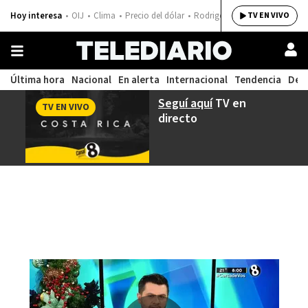
Hoy interesa
OIJ
Clima
Precio del dólar
Rodrigo Chaves
TV EN VIVO
Última hora
Nacional
En alerta
Internacional
Tendencia
Dep
Seguí aquí
TV en
TV EN VIVO
directo