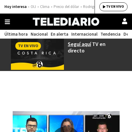
Hoy interesa
OIJ
Clima
Precio del dólar
Rodrigo Chaves
TV EN VIVO
Última hora
Nacional
En alerta
Internacional
Tendencia
Dep
Seguí aquí
TV en
TV EN VIVO
directo