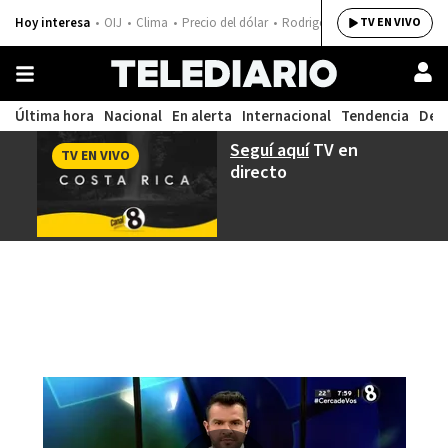
Hoy interesa
OIJ
Clima
Precio del dólar
Rodrigo Chaves
TV EN VIVO
Última hora
Nacional
En alerta
Internacional
Tendencia
Dep
Seguí aquí
TV en
TV EN VIVO
directo