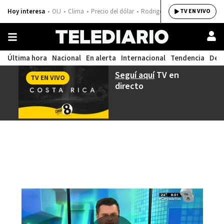
Hoy interesa
OIJ
Clima
Precio del dólar
Rodrigo Chaves
TV EN VIVO
Última hora
Nacional
En alerta
Internacional
Tendencia
Dep
Seguí aquí
TV en
TV EN VIVO
directo