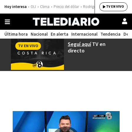
Hoy interesa
OIJ
Clima
Precio del dólar
Rodrigo Chaves
TV EN VIVO
Última hora
Nacional
En alerta
Internacional
Tendencia
Dep
Seguí aquí
TV en
TV EN VIVO
directo