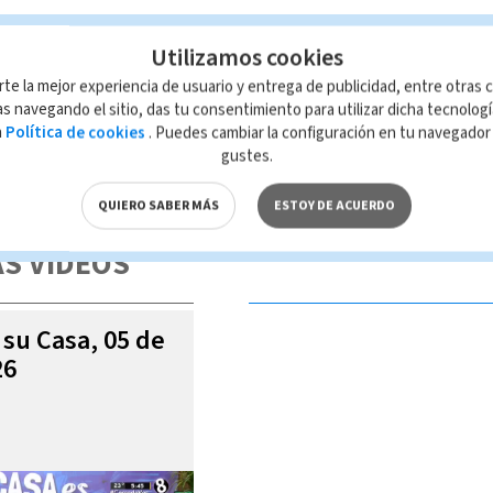
Utilizamos cookies
lediario
armas de fuego
rte la mejor experiencia de usuario y entrega de publicidad, entre otras c
s navegando el sitio, das tu consentimiento para utilizar dicha tecnolog
a
Política de cookies
. Puedes cambiar la configuración en tu navegado
gustes.
 de esta página, mismo que es propiedad de TELEDIARIO; su reproducción
con las leyes aplicables.
QUIERO SABER MÁS
ESTOY DE ACUERDO
S VIDEOS
 su Casa, 05 de
26