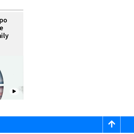
mpo
de
ily