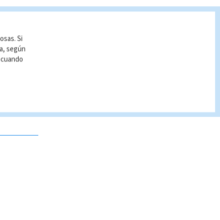
osas. Si
ía, según
r cuando
 no