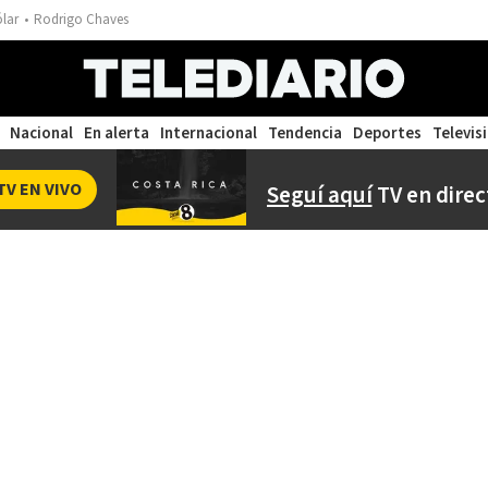
ólar
Rodrigo Chaves
Nacional
En alerta
Internacional
Tendencia
Deportes
Televis
TV EN VIVO
Seguí aquí
TV en direc