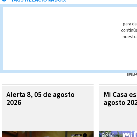
Costa Rica
asaltos
Montes de Oca
Noticias Te
para da
continúa
nuestr
Queda prohibida la reproducción total o parcial del contenido
autorizada constituye una infracción y un delito de conformidad 
MÁ
Alerta 8, 05 de agosto
Mi Casa es
2026
agosto 20