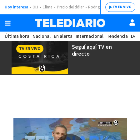
Hoy interesa
OIJ
Clima
Precio del dólar
Rodrigo Chaves
TV EN VIVO
Última hora
Nacional
En alerta
Internacional
Tendencia
Dep
Seguí aquí
TV en
TV EN VIVO
directo