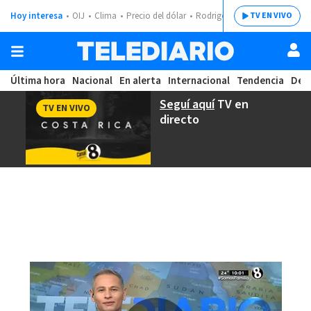
Hoy interesa
OIJ
Clima
Precio del dólar
Rodrigo Chaves
TV EN VIVO
Última hora
Nacional
En alerta
Internacional
Tendencia
Dep
Seguí aquí
TV en
TV EN VIVO
directo