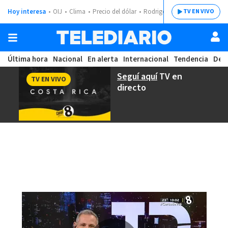
Hoy interesa
OIJ
Clima
Precio del dólar
Rodrigo Chaves
TV EN VIVO
Última hora
Nacional
En alerta
Internacional
Tendencia
Dep
Seguí aquí
TV en
TV EN VIVO
directo