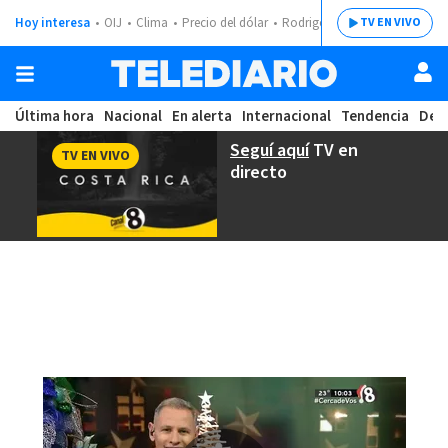
Hoy interesa
OIJ
Clima
Precio del dólar
Rodrigo Chaves
TV EN VIVO
Última hora
Nacional
En alerta
Internacional
Tendencia
Dep
Seguí aquí
TV en
TV EN VIVO
directo