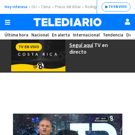
Hoy interesa
OIJ
Clima
Precio del dólar
Rodrigo Chaves
TV EN VIVO
Última hora
Nacional
En alerta
Internacional
Tendencia
Dep
Seguí aquí
TV en
TV EN VIVO
directo