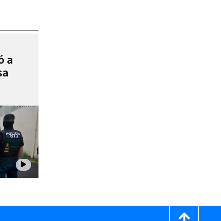
ó a
sa