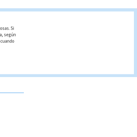
osas. Si
ía, según
r cuando
 no