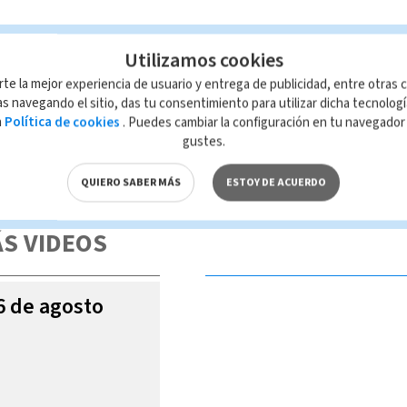
Utilizamos cookies
rte la mejor experiencia de usuario y entrega de publicidad, entre otras c
s navegando el sitio, das tu consentimiento para utilizar dicha tecnolog
a
Política de cookies
. Puedes cambiar la configuración en tu navegado
gustes.
 de esta página, mismo que es propiedad de TELEDIARIO; su reproducción
con las leyes aplicables.
QUIERO SABER MÁS
ESTOY DE ACUERDO
S VIDEOS
06 de agosto