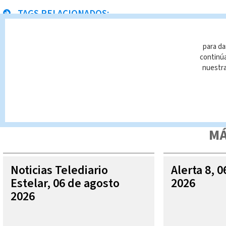
TAGS RELACIONADOS:
Alejandro Ramírez
Noticias Telediario Internacional
para da
continúa
nuestr
Queda prohibida la reproducción total o parcial del contenido
autorizada constituye una infracción y un delito de conformidad 
MÁ
Noticias Telediario
Alerta 8, 
Estelar, 06 de agosto
2026
2026