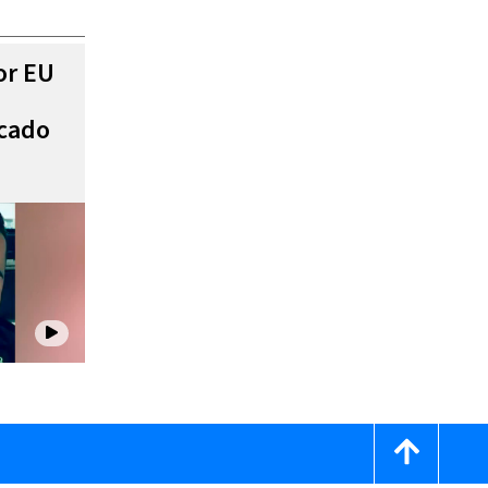
or EU
scado