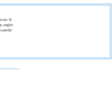
osas. Si
ía, según
r cuando
 no