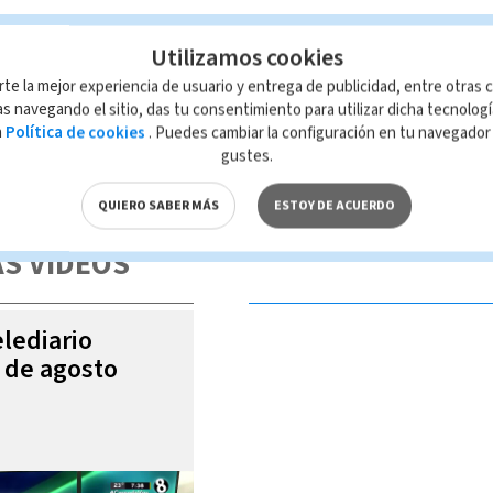
Utilizamos cookies
rte la mejor experiencia de usuario y entrega de publicidad, entre otras c
s navegando el sitio, das tu consentimiento para utilizar dicha tecnolog
a
Política de cookies
. Puedes cambiar la configuración en tu navegado
gustes.
 de esta página, mismo que es propiedad de TELEDIARIO; su reproducción
con las leyes aplicables.
QUIERO SABER MÁS
ESTOY DE ACUERDO
S VIDEOS
elediario
6 de agosto