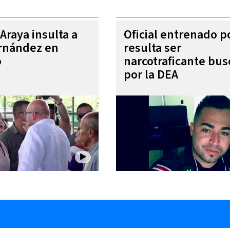
Araya insulta a
Oficial entrenado p
rnández en
resulta ser
o
narcotraficante bu
por la DEA