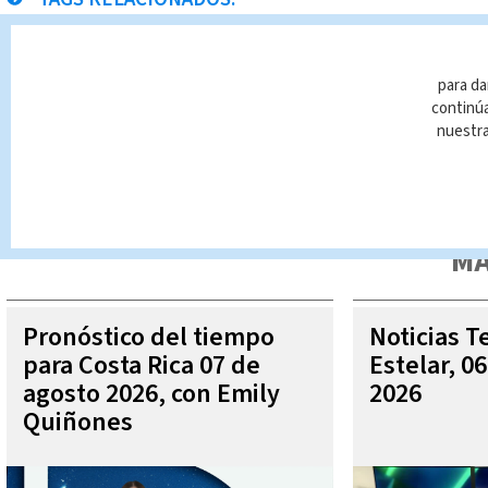
Noticias Telediario Internacional
para da
continúa
nuestr
Queda prohibida la reproducción total o parcial del contenido
autorizada constituye una infracción y un delito de conformidad 
MÁ
Pronóstico del tiempo
Noticias T
para Costa Rica 07 de
Estelar, 0
agosto 2026, con Emily
2026
Quiñones