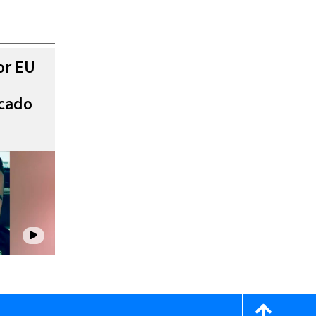
or EU
scado