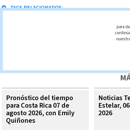
TAGS RELACIONADOS:
Telediario
noticias
Internacional
para da
continúa
nuestr
Queda prohibida la reproducción total o parcial del contenido
autorizada constituye una infracción y un delito de conformidad 
MÁ
Pronóstico del tiempo
Noticias T
para Costa Rica 07 de
Estelar, 0
agosto 2026, con Emily
2026
Quiñones