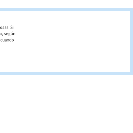
osas. Si
ía, según
r cuando
 no