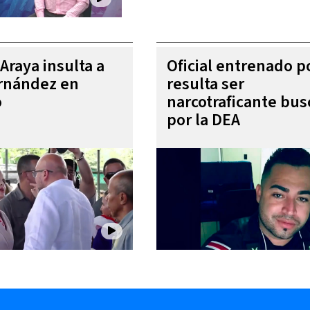
Araya insulta a
Oficial entrenado p
rnández en
resulta ser
o
narcotraficante bu
por la DEA