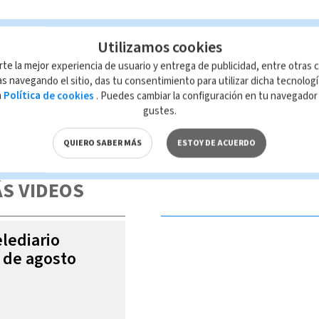
Utilizamos cookies
rte la mejor experiencia de usuario y entrega de publicidad, entre otras c
s navegando el sitio, das tu consentimiento para utilizar dicha tecnolog
a
Política de cookies
. Puedes cambiar la configuración en tu navegado
gustes.
 de esta página, mismo que es propiedad de TELEDIARIO; su reproducción
con las leyes aplicables.
QUIERO SABER MÁS
ESTOY DE ACUERDO
S VIDEOS
elediario
6 de agosto