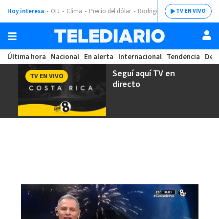
Hoy interesa
OIJ
Clima
Precio del dólar
Rodrigo Chaves
TV EN VIVO
Última hora
Nacional
En alerta
Internacional
Tendencia
Dep
Seguí aquí
TV en
TV EN VIVO
directo