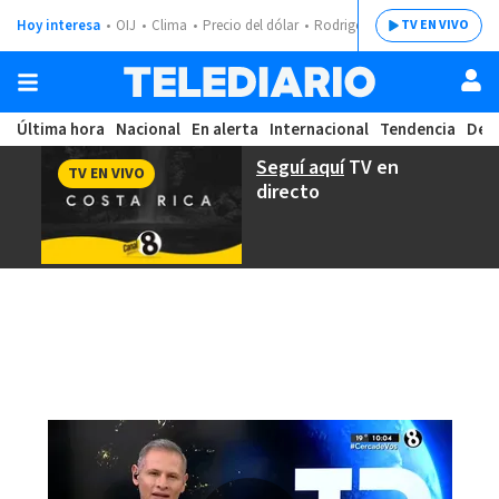
Hoy interesa
OIJ
Clima
Precio del dólar
Rodrigo Chaves
TV EN VIVO
Última hora
Nacional
En alerta
Internacional
Tendencia
Dep
Seguí aquí
TV en
TV EN VIVO
directo