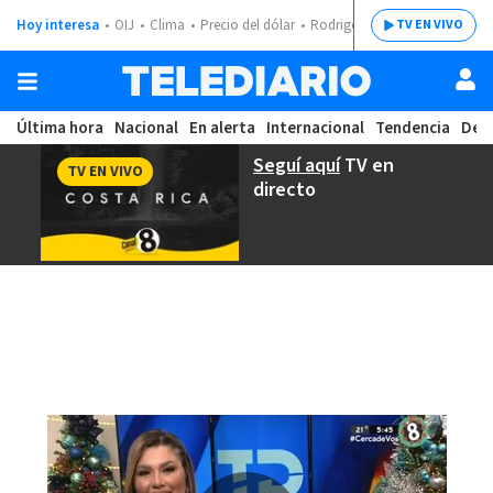
Hoy interesa
OIJ
Clima
Precio del dólar
Rodrigo Chaves
TV EN VIVO
Última hora
Nacional
En alerta
Internacional
Tendencia
Dep
Seguí aquí
TV en
TV EN VIVO
directo