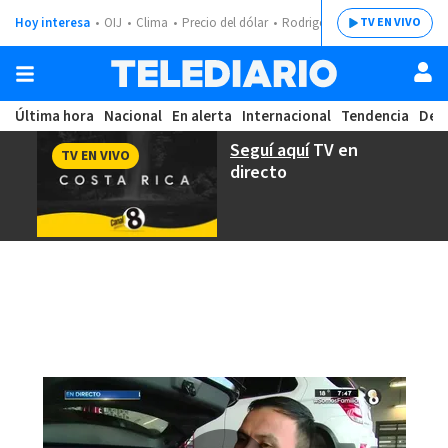
Hoy interesa
OIJ
Clima
Precio del dólar
Rodrigo Chaves
TV EN VIVO
Última hora
Nacional
En alerta
Internacional
Tendencia
Dep
Seguí aquí
TV en
TV EN VIVO
directo