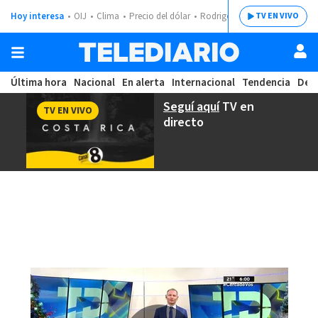
Hoy interesa
OIJ
Clima
Precio del dólar
Rodrigo Chaves
TV EN VIVO
Última hora
Nacional
En alerta
Internacional
Tendencia
Dep
Seguí aquí
TV en
TV EN VIVO
directo